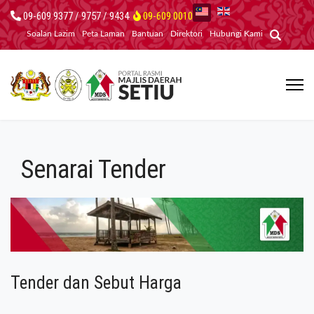
09-609 9377 / 9757 / 9434
09-609 0010
Soalan Lazim
Peta Laman
Bantuan
Direktori
Hubungi Kami
Senarai Tender
Tender dan Sebut Harga