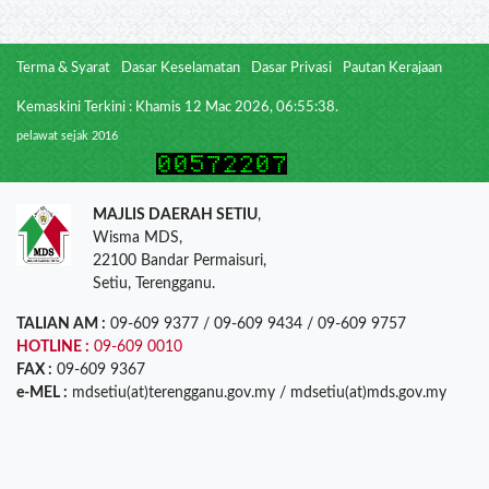
Terma & Syarat
Dasar Keselamatan
Dasar Privasi
Pautan Kerajaan
Kemaskini Terkini : Khamis 12 Mac 2026, 06:55:38.
pelawat sejak 2016
MAJLIS DAERAH SETIU
,
Wisma MDS,
22100 Bandar Permaisuri,
Setiu, Terengganu.
TALIAN AM :
09-609 9377 / 09-609 9434 / 09-609 9757
HOTLINE :
09-609 0010
FAX :
09-609 9367
e-MEL :
mdsetiu(at)terengganu.gov.my / mdsetiu(at)mds.gov.my