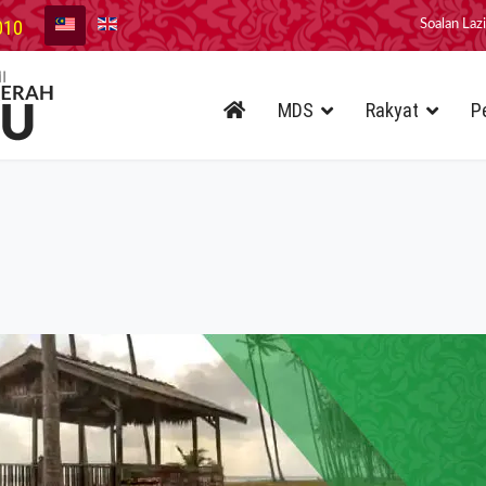
010
Soalan Laz
MDS
Rakyat
P