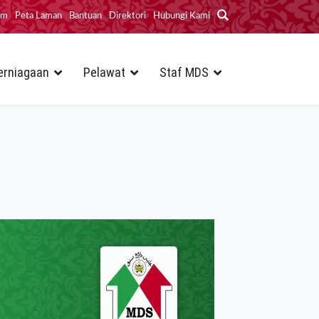
im
Peta Laman
Bantuan
Direktori
Hubungi Kami
erniagaan
Pelawat
Staf MDS