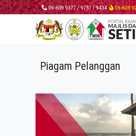
09-609 9377 / 9757 / 9434
09-609 0
Piagam Pelanggan