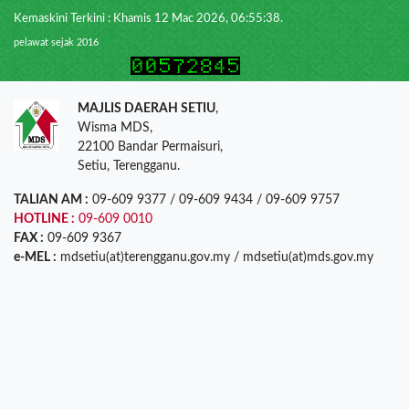
Kemaskini Terkini : Khamis 12 Mac 2026, 06:55:38.
pelawat sejak 2016
MAJLIS DAERAH SETIU
,
Wisma MDS,
22100 Bandar Permaisuri,
Setiu, Terengganu.
TALIAN AM :
09-609 9377 / 09-609 9434 / 09-609 9757
HOTLINE :
09-609 0010
FAX :
09-609 9367
e-MEL :
mdsetiu(at)terengganu.gov.my / mdsetiu(at)mds.gov.my