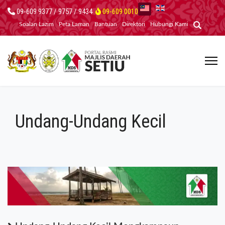
09-609 9377 / 9757 / 9434
09-609 0010
Soalan Lazim
Peta Laman
Bantuan
Direktori
Hubungi Kami
Undang-Undang Kecil