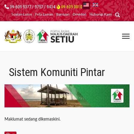
09-609 9377 / 9757 / 9434
09-609 0010
Soalan Lazim
Peta Laman
Bantuan
Direktori
Hubungi Kami
Sistem Komuniti Pintar
Maklumat sedang dikemaskini.