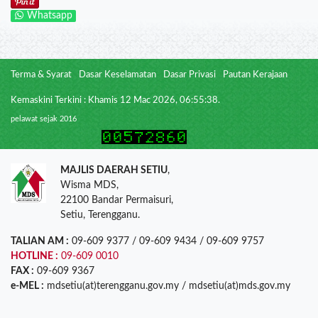
Whatsapp
Terma & Syarat
Dasar Keselamatan
Dasar Privasi
Pautan Kerajaan
Kemaskini Terkini : Khamis 12 Mac 2026, 06:55:38.
pelawat sejak 2016
MAJLIS DAERAH SETIU
,
Wisma MDS,
22100 Bandar Permaisuri,
Setiu, Terengganu.
TALIAN AM :
09-609 9377 / 09-609 9434 / 09-609 9757
HOTLINE :
09-609 0010
FAX :
09-609 9367
e-MEL :
mdsetiu(at)terengganu.gov.my / mdsetiu(at)mds.gov.my