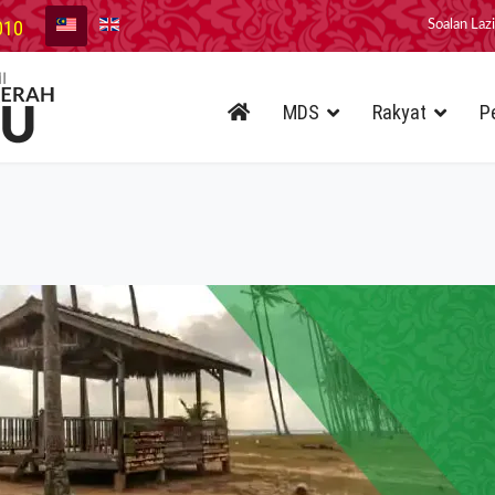
010
Soalan Laz
MDS
Rakyat
P