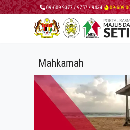
09-609 9377 / 9757 / 9434
09-609 0
Mahkamah