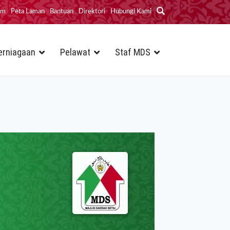
im
Peta Laman
Bantuan
Direktori
Hubungi Kami
erniagaan
Pelawat
Staf MDS