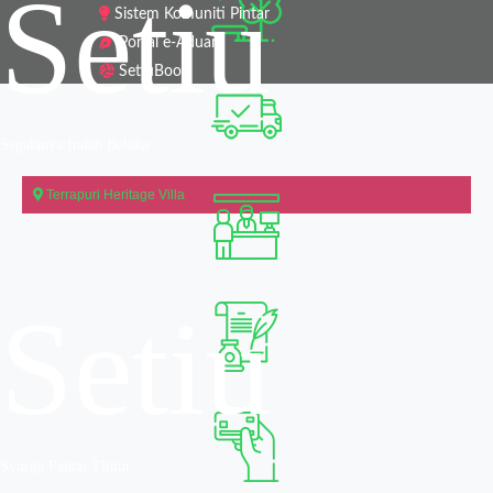
Setiu
Sistem Komuniti Pintar
Portal e-Aduan
SetiuBook
Segalanya Indah Belaka
Terrapuri Heritage Villa
Setiu
Syurga Pantai Timur