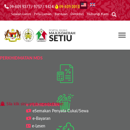
09-609 9377 / 9757 / 9434
09-609 0010
Soalan Lazim
Peta Laman
Bantuan
Direktori
Hubungi Kami
PERKHIDMATAN MDS
Sila klik sini untuk membeli tiket
e-PERHIDMATAN
eSemakan Penyata Cukai/Sewa
e-Bayaran
e-Lesen