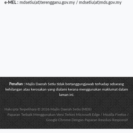
e-MEL :
mdsetiu(at)terengganu.gov.my / mdsetiu(at)mds.gov.my
Penafian :
Majlis Daerah Setiu tidak bertanggungjawab terhadap sebarang
kehilangan atau kerosakan yang dialami kerana menggunakan maklumat dalam
laman ini.
Hakcipta Terpelihara © 2026 Majlis Daerah Setiu (MDS)
Paparan Terbaik Menggunakan Versi Terkini Microsoft Edge / Mozilla Firefox /
Google Chrome Dengan Paparan Resolusi Responsif.