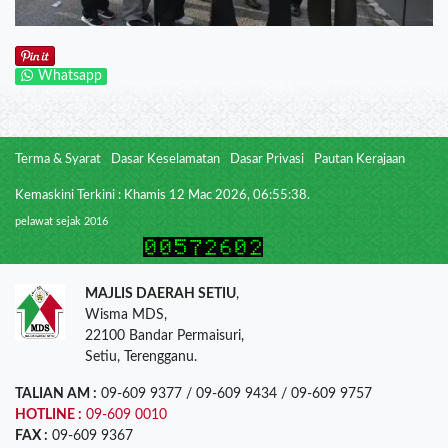
Whatsapp
Terma & Syarat
Dasar Keselamatan
Dasar Privasi
Pautan Kerajaan
Kemaskini Terkini : Khamis 12 Mac 2026, 06:55:38.
pelawat sejak 2016
MAJLIS DAERAH SETIU
,
Wisma MDS,
22100 Bandar Permaisuri,
Setiu, Terengganu.
TALIAN AM :
09-609 9377 / 09-609 9434 / 09-609 9757
HOTLINE :
09-609 0010
FAX :
09-609 9367