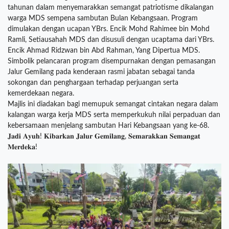
tahunan dalam menyemarakkan semangat patriotisme dikalangan
warga MDS sempena sambutan Bulan Kebangsaan. Program
dimulakan dengan ucapan YBrs. Encik Mohd Rahimee bin Mohd
Ramli, Setiausahah MDS dan disusuli dengan ucaptama dari YBrs.
Encik Ahmad Ridzwan bin Abd Rahman, Yang Dipertua MDS.
Simbolik pelancaran program disempurnakan dengan pemasangan
Jalur Gemilang pada kenderaan rasmi jabatan sebagai tanda
sokongan dan penghargaan terhadap perjuangan serta
kemerdekaan negara.
Majlis ini diadakan bagi memupuk semangat cintakan negara dalam
kalangan warga kerja MDS serta memperkukuh nilai perpaduan dan
kebersamaan menjelang sambutan Hari Kebangsaan yang ke-68.
𝐉𝐚𝐝𝐢 𝐀𝐲𝐮𝐡! 𝐊𝐢𝐛𝐚𝐫𝐤𝐚𝐧 𝐉𝐚𝐥𝐮𝐫 𝐆𝐞𝐦𝐢𝐥𝐚𝐧𝐠, 𝐒𝐞𝐦𝐚𝐫𝐚𝐤𝐤𝐚𝐧 𝐒𝐞𝐦𝐚𝐧𝐠𝐚𝐭
𝐌𝐞𝐫𝐝𝐞𝐤𝐚!