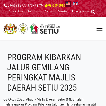
09-609 9377 / 9757 / 9434
09-609 0010
Soalan Lazim
Peta Laman
Bantuan
Direktori
Hubungi Kami
PROGRAM KIBARKAN
JALUR GEMILANG
PERINGKAT MAJLIS
DAERAH SETIU 2025
03 Ogos 2025, Ahad - Majlis Daerah Setiu (MDS) telah
melaksanakan Program Kibarkan Jalur Gemilang sebagai inisiatif