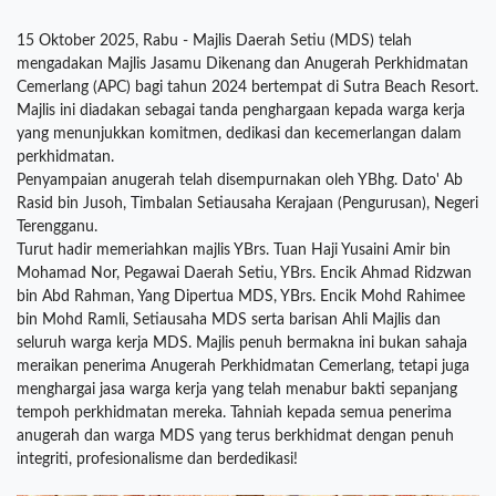
15 Oktober 2025, Rabu - Majlis Daerah Setiu (MDS) telah
mengadakan Majlis Jasamu Dikenang dan Anugerah Perkhidmatan
Cemerlang (APC) bagi tahun 2024 bertempat di Sutra Beach Resort.
Majlis ini diadakan sebagai tanda penghargaan kepada warga kerja
yang menunjukkan komitmen, dedikasi dan kecemerlangan dalam
perkhidmatan.
Penyampaian anugerah telah disempurnakan oleh YBhg. Dato' Ab
Rasid bin Jusoh, Timbalan Setiausaha Kerajaan (Pengurusan), Negeri
Terengganu.
Turut hadir memeriahkan majlis YBrs. Tuan Haji Yusaini Amir bin
Mohamad Nor, Pegawai Daerah Setiu, YBrs. Encik Ahmad Ridzwan
bin Abd Rahman, Yang Dipertua MDS, YBrs. Encik Mohd Rahimee
bin Mohd Ramli, Setiausaha MDS serta barisan Ahli Majlis dan
seluruh warga kerja MDS. Majlis penuh bermakna ini bukan sahaja
meraikan penerima Anugerah Perkhidmatan Cemerlang, tetapi juga
menghargai jasa warga kerja yang telah menabur bakti sepanjang
tempoh perkhidmatan mereka. Tahniah kepada semua penerima
anugerah dan warga MDS yang terus berkhidmat dengan penuh
integriti, profesionalisme dan berdedikasi!