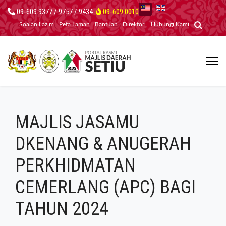
09-609 9377 / 9757 / 9434
09-609 0010
Soalan Lazim
Peta Laman
Bantuan
Direktori
Hubungi Kami
MAJLIS JASAMU
DKENANG & ANUGERAH
PERKHIDMATAN
CEMERLANG (APC) BAGI
TAHUN 2024