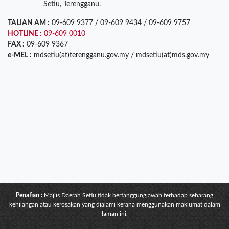
Setiu, Terengganu.
TALIAN AM :
09-609 9377 / 09-609 9434 / 09-609 9757
HOTLINE :
09-609 0010
FAX :
09-609 9367
e-MEL :
mdsetiu(at)terengganu.gov.my / mdsetiu(at)mds.gov.my
Penafian :
Majlis Daerah Setiu tidak bertanggungjawab terhadap sebarang
kehilangan atau kerosakan yang dialami kerana menggunakan maklumat dalam
laman ini.