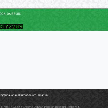
2026, 06:55:38.
menggunakan maklumat dalam laman ini.
la Firefox / Google Chrome Dengan Paparan Resolusi Responsif.