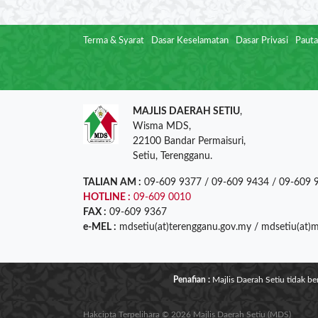
Terma & Syarat
Dasar Keselamatan
Dasar Privasi
Pauta
MAJLIS DAERAH SETIU
,
Wisma MDS,
22100 Bandar Permaisuri,
Setiu, Terengganu.
TALIAN AM :
09-609 9377 / 09-609 9434 / 09-609 
HOTLINE :
09-609 0010
FAX :
09-609 9367
e-MEL :
mdsetiu(at)terengganu.gov.my / mdsetiu(at)
Penafian :
Majlis Daerah Setiu tidak b
Hakcipta Terpelihara © 2026 Majlis Daerah Setiu (MDS)