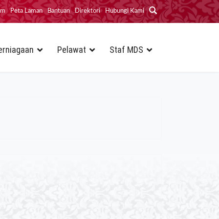
im
Peta Laman
Bantuan
Direktori
Hubungi Kami
erniagaan
Pelawat
Staf MDS