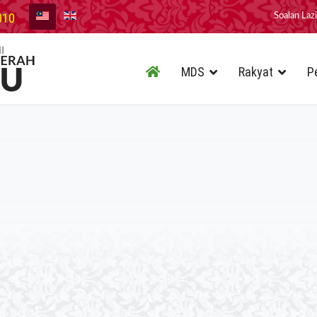
010
Soalan Laz
MDS
Rakyat
P