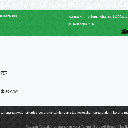
n Kerajaan
Kemaskini Terkini : Khamis 12 Mac 
pelawat sejak 2016
9757
mds.gov.my
ertanggungjawab terhadap sebarang kehilangan atau kerosakan yang dialami kerana 
Paparan Terbaik Menggunakan Versi Terkini Microsoft Edge / Mozil