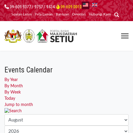
09-609 9377 / 9757 / 9434
09-609 0010
Soalan Lazim
Peta Laman
Bantuan
Direktori
Hubungi Kami
Events Calendar
By Year
By Month
By Week
Today
Jump to month