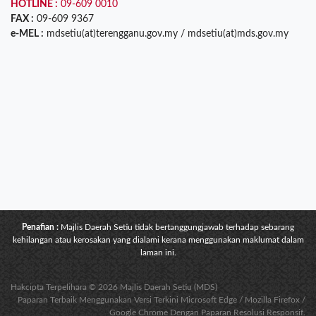
HOTLINE :
09-609 0010
FAX :
09-609 9367
e-MEL :
mdsetiu(at)terengganu.gov.my / mdsetiu(at)mds.gov.my
Penafian :
Majlis Daerah Setiu tidak bertanggungjawab terhadap sebarang
kehilangan atau kerosakan yang dialami kerana menggunakan maklumat dalam
laman ini.
Hakcipta Terpelihara © 2026 Majlis Daerah Setiu (MDS)
Paparan Terbaik Menggunakan Versi Terkini Microsoft Edge / Mozilla Firefox /
Google Chrome Dengan Paparan Resolusi Responsif.