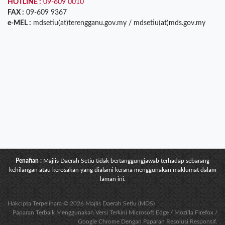
HOTLINE :
09-609 0010
FAX :
09-609 9367
e-MEL :
mdsetiu(at)terengganu.gov.my / mdsetiu(at)mds.gov.my
Penafian :
Majlis Daerah Setiu tidak bertanggungjawab terhadap sebarang
kehilangan atau kerosakan yang dialami kerana menggunakan maklumat dalam
laman ini.
Hakcipta Terpelihara © 2026 Majlis Daerah Setiu (MDS)
Paparan Terbaik Menggunakan Versi Terkini Microsoft Edge / Mozilla Firefox /
Google Chrome Dengan Paparan Resolusi Responsif.