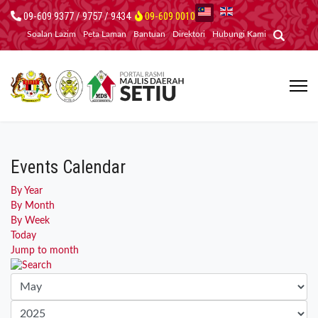
09-609 9377 / 9757 / 9434
09-609 0010
Soalan Lazim
Peta Laman
Bantuan
Direktori
Hubungi Kami
Events Calendar
By Year
By Month
By Week
Today
Jump to month