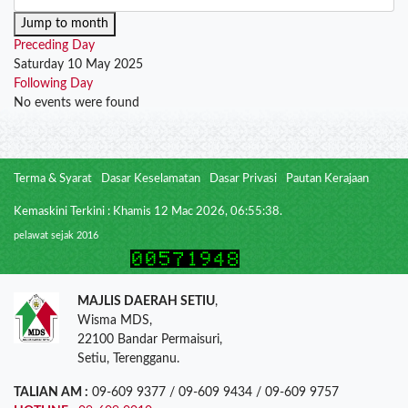
Jump to month
Preceding Day
Saturday 10 May 2025
Following Day
No events were found
Terma & Syarat
Dasar Keselamatan
Dasar Privasi
Pautan Kerajaan
Kemaskini Terkini : Khamis 12 Mac 2026, 06:55:38.
pelawat sejak 2016
MAJLIS DAERAH SETIU
,
Wisma MDS,
22100 Bandar Permaisuri,
Setiu, Terengganu.
TALIAN AM :
09-609 9377 / 09-609 9434 / 09-609 9757