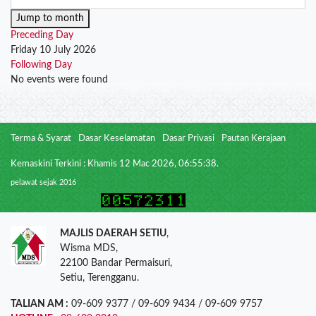
Jump to month
Preceding Day
Friday 10 July 2026
Following Day
No events were found
Terma & Syarat
Dasar Keselamatan
Dasar Privasi
Pautan Kerajaan
Kemaskini Terkini : Khamis 12 Mac 2026, 06:55:38.
pelawat sejak 2016
MAJLIS DAERAH SETIU
,
Wisma MDS,
22100 Bandar Permaisuri,
Setiu, Terengganu.
TALIAN AM :
09-609 9377 / 09-609 9434 / 09-609 9757