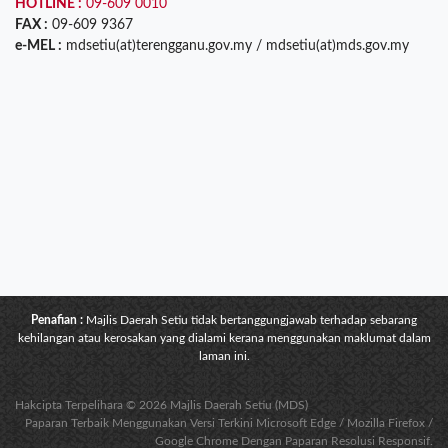
HOTLINE :
09-609 0010
FAX :
09-609 9367
e-MEL :
mdsetiu(at)terengganu.gov.my / mdsetiu(at)mds.gov.my
Penafian :
Majlis Daerah Setiu tidak bertanggungjawab terhadap sebarang
kehilangan atau kerosakan yang dialami kerana menggunakan maklumat dalam
laman ini.
Hakcipta Terpelihara © 2026 Majlis Daerah Setiu (MDS)
Paparan Terbaik Menggunakan Versi Terkini Microsoft Edge / Mozilla Firefox /
Google Chrome Dengan Paparan Resolusi Responsif.