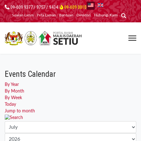
09-609 9377 / 9757 / 9434
09-609 0010
Soalan Lazim
Peta Laman
Bantuan
Direktori
Hubungi Kami
Events Calendar
By Year
By Month
By Week
Today
Jump to month