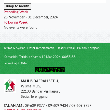
Jump to month
Preceding Week
25 November - 01 December, 2024
Following Week
No events were found
Terma & Syarat
Dasar Keselamatan
Dasar Privasi
Pautan Kerajaan
Kemaskini Terkini : Khamis 12 Mac 2026, 06:55:38.
pelawat sejak 2016
MAJLIS DAERAH SETIU
,
Wisma MDS,
22100 Bandar Permaisuri,
Setiu, Terengganu.
TALIAN AM :
09-609 9377 / 09-609 9434 / 09-609 9757