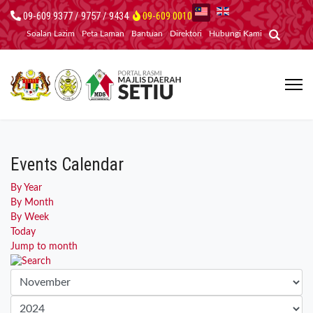
09-609 9377 / 9757 / 9434
09-609 0010
Soalan Lazim
Peta Laman
Bantuan
Direktori
Hubungi Kami
Events Calendar
By Year
By Month
By Week
Today
Jump to month