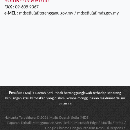
HOTLINE :
09-609 0010
FAX :
09-609 9367
e-MEL :
mdsetiu(at)terengganu.gov.my / mdsetiu(at)mds.gov.my
Penafian :
Majlis Daerah Setiu tidak bertanggungjawab terhadap sebarang
kehilangan atau kerosakan yang dialami kerana menggunakan maklumat dalam
laman ini.
Hakcipta Terpelihara © 2026 Majlis Daerah Setiu (MDS)
Paparan Terbaik Menggunakan Versi Terkini Microsoft Edge / Mozilla Firefox /
Google Chrome Dengan Paparan Resolusi Responsif.