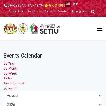
09-609 9377 / 9757 / 9434
09-609 0010
Soalan Lazim
Peta Laman
Bantuan
Direktori
Hubungi Kami
Events Calendar
By Year
By Month
By Week
Today
Jump to month