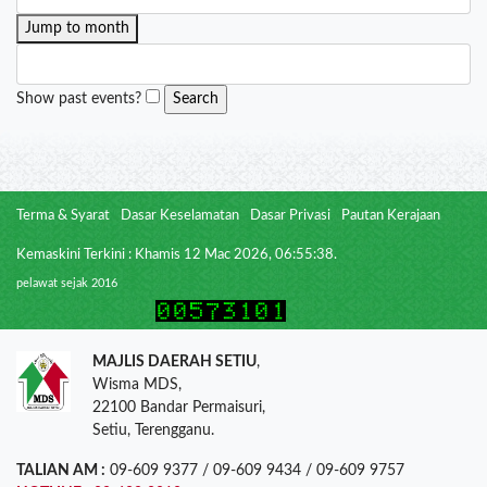
Jump to month
Show past events?
Terma & Syarat
Dasar Keselamatan
Dasar Privasi
Pautan Kerajaan
Kemaskini Terkini : Khamis 12 Mac 2026, 06:55:38.
pelawat sejak 2016
MAJLIS DAERAH SETIU
,
Wisma MDS,
22100 Bandar Permaisuri,
Setiu, Terengganu.
TALIAN AM :
09-609 9377 / 09-609 9434 / 09-609 9757