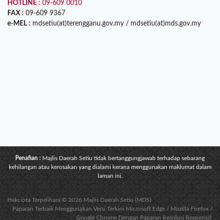
HOTLINE :
09-609 0010
FAX :
09-609 9367
e-MEL :
mdsetiu(at)terengganu.gov.my / mdsetiu(at)mds.gov.my
Penafian :
Majlis Daerah Setiu tidak bertanggungjawab terhadap sebarang
kehilangan atau kerosakan yang dialami kerana menggunakan maklumat dalam
laman ini.
Hakcipta Terpelihara © 2026 Majlis Daerah Setiu (MDS)
Paparan Terbaik Menggunakan Versi Terkini Microsoft Edge / Mozilla Firefox /
Google Chrome Dengan Paparan Resolusi Responsif.